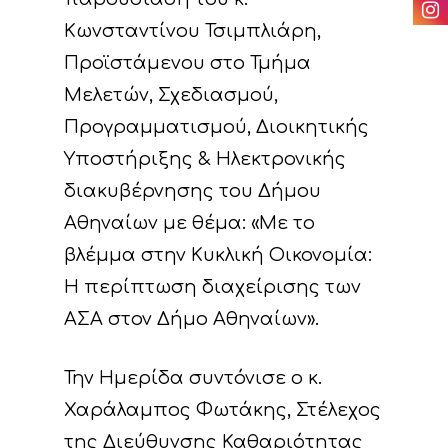
Ραδιοφωνικά spots
αποτελεσμάτων του
Κωνσταντίνου Τσιμπλιάρη,
Άλλα
Προϊστάμενου στο Τμήμα
F. Δράσεις Διαχείρι
Μελετών, Σχεδιασμού,
Χρήσιμοι σύνδεσμο
παρακολούθησης τ
Προγραμματισμού, Διοικητικής
προόδου του έργο
Υποστήριξης & Ηλεκτρονικής
Παραδοτέα
διακυβέρνησης του Δήμου
Αθηναίων με θέμα: «Με το
βλέμμα στην Κυκλική Οικονομία:
Η περίπτωση διαχείρισης των
ΑΣΑ στον Δήμο Αθηναίων».
Την Ημερίδα συντόνισε ο κ.
Χαράλαμπος Φωτάκης, Στέλεχος
της Διεύθυνσης Καθαριότητας