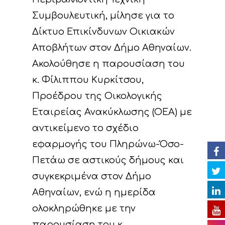
Συμβουλευτική, μίλησε για το
Έργο
Δίκτυο Επικίνδυνων Οικιακών
Αποβλήτων στον Δήμο Αθηναίων.
Δράσεις
Στοιχεία
Ακολούθησε η παρουσίαση του
Κυκλική Οικονο
Στόχοι
A. Προπαρασκευασ
κ. Φίλιππου Κυρκίτσου,
Δράσεις
Νέα
Προέδρου της Οικολογικής
Εταίροι
Εταιρείας Ανακύκλωσης (ΟΕΑ) με
C. Δράσεις Υλοποίη
Εκδηλώσεις
Ομάδα έργου
Αναμενόμενα
Ανακοινώσεις/Νέα
αντικείμενο το σχέδιο
αποτελέσματα
D. Δράσεις
Βιβλιοθήκη
Δελτία Τύπου
Ημερολόγιο Εκδηλ
εφαρμογής του Πληρώνω-Όσο-
Παρακολούθησης τ
Πετάω σε αστικούς δήμους και
Επικοινωνία
Newsletter
Φωτογραφίες
επιπτώσεων του έρ
συγκεκριμένα στον Δήμο
Βίντεο
E. Δράσεις
Αθηναίων, ενώ η ημερίδα
Ευαισθητοποίησης 
Παρουσιάσεις
ολοκληρώθηκε με την
διάχυσης των
παρουσίαση του κ.