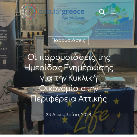
Hit enter to search or ESC to close
Παρουσιάσεις
Οι παρουσιάσεις της
Ημερίδας Ενημέρωσης
για την Κυκλική
Οικονομία στην
Περιφέρεια Αττικής
23 Δεκεμβρίου, 2024