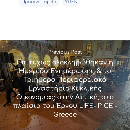
Πράσινο Ταμείο
ΥΠΕΝ
Previous Post
Επιτυχώς ολοκληρώθηκαν η
Ημερίδα Ενημέρωσης & το
Τριήμερο Περιφερειακό
Εργαστήριο Κυκλικής
Οικονομίας στην Αττική, στο
πλαίσιο του Έργου LIFE-IP CEI-
Greece