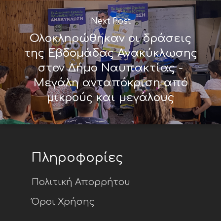
Next Post
Ολοκληρώθηκαν οι δράσεις
της Εβδομάδας Ανακύκλωσης
στον Δήμο Ναυπακτίας -
Μεγάλη ανταπόκριση από
μικρούς και μεγάλους
Πληροφορίες
Πολιτική Απορρήτου
Όροι Χρήσης