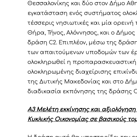
Θεσσαλονίκης και δύο στον Δήμο Αθην
εγκατάσταση ενός συστήματος ολοκ
τέσσερις νησιωτικές και μία ορεινή 
Θήρα, Τήνος, Αλόννησος, και ο Δήμο
δράση C2. Επιπλέον, μέσω της δράσ
των απαιτούμενων υποδομών των έρ
ολοκληρωθεί η προπαρασκευαστική 
ολοκληρωμένης διαχείρισης επικίνδ
της Δυτικής Μακεδονίας και στο Δ
διαδικασία εκπόνησης της δράσης C
Α3 Μελέτη εκκίνησης και αξιολόγησ
Κυκλικής Οικονομίας σε βασικούς τομ