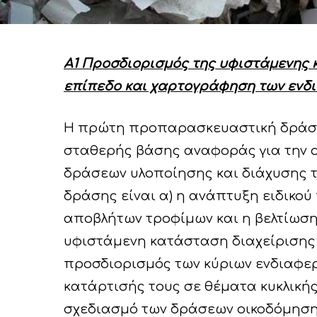
A1 Προσδιορισμός της υφιστάμενης κ
επίπεδο και χαρτογράφηση των ενδ
Η πρώτη προπαρασκευαστική δράση
Hit enter to search or ESC to close
σταθερής βάσης αναφοράς για την 
δράσεων υλοποίησης και διάχυσης το
δράσης είναι α) η ανάπτυξη ειδικ
αποβλήτων τροφίμων και η βελτίωσ
υφιστάμενη κατάσταση διαχείρισης
προσδιορισμός των κύριων ενδιαφερ
κατάρτισής τους σε θέματα κυκλικής
σχεδιασμό των δράσεων οικοδόμησης