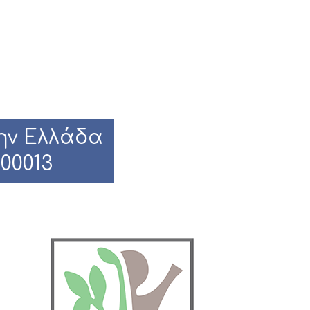
ην Ελλάδα
000013