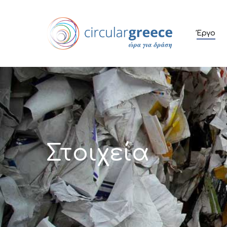
Έργο
Στοιχεία
Hit enter to search or ESC to close