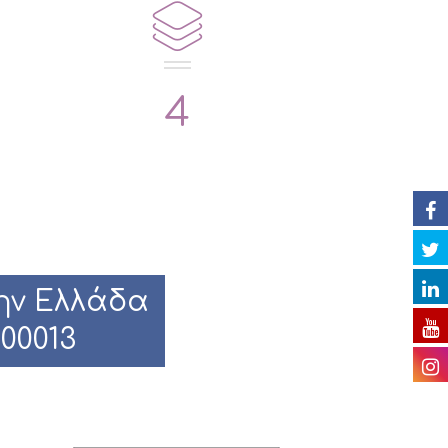
4
ην Ελλάδα
000013