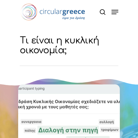
Hit enter to search or ESC to close
Τι είναι η κυκλική
οικονομία;