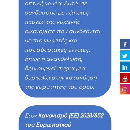
οπτική γωνία. Αυτό, σε
Δράσεις
Νέα
Εταίροι
συνδυασμό με κάποιες
C. Δράσεις Υλοποίη
πτυχές της κυκλικής
Εκδηλώσεις
Ομάδα έργου
Αναμενόμενα
Ανακοινώσεις/Νέα
οικονομίας που συνδέονται
αποτελέσματα
D. Δράσεις
Βιβλιοθήκη
Δελτία Τύπου
Ημερολόγιο Εκδηλ
με πιο γνωστές και
Παρακολούθησης τ
παραδοσιακές έννοιες,
Επικοινωνία
Newsletter
Φωτογραφίες
επιπτώσεων του έρ
όπως η ανακύκλωση,
Βίντεο
E. Δράσεις
δημιουργεί συχνά μια
Ευαισθητοποίησης 
Παρουσιάσεις
δυσκολία στην κατανόηση
διάχυσης των
της ευρύτητας του όρου.
Ραδιοφωνικά spots
αποτελεσμάτων του
Άλλα
F. Δράσεις Διαχείρι
Χρήσιμοι σύνδεσμο
Στον
Κανονισμό (ΕΕ) 2020/852
παρακολούθησης τ
του Ευρωπαϊκού
προόδου του έργο