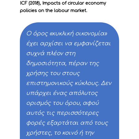
ICF (2018), Impacts of circular economy
policies on the labour market.
Ο όρος «κυκλική οικονομία»
έχει αρχίσει να εμφανίζεται
συχνά πλέον στη
δημοσιότητα, πέραν της
χρήσης του στους
επιστημονικούς κύκλους. Δεν
υπάρχει ένας απόλυτος
ορισμός του όρου, αφού
Έργο
αυτός τις περισσότερες
φορές εξαρτάται από τους
Δράσεις
Στοιχεία
χρήστες, το κοινό ή την
Κυκλική Οικονο
Στόχοι
A. Προπαρασκευασ