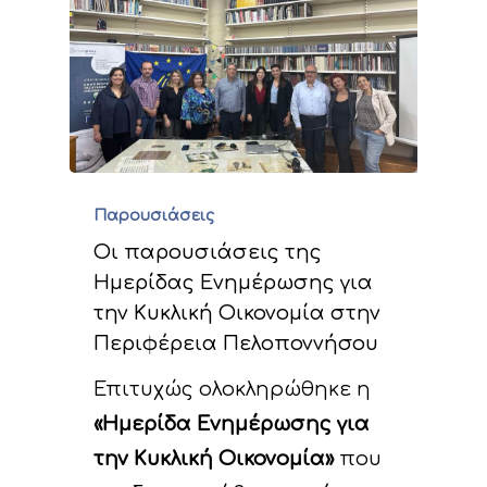
Παρουσιάσεις
Έργο
Οι παρουσιάσεις της
Ημερίδας Ενημέρωσης για
Δράσεις
Στοιχεία
την Κυκλική Οικονομία στην
Κυκλική Οικονο
Περιφέρεια Πελοποννήσου
Στόχοι
A. Προπαρασκευασ
Δράσεις
Επιτυχώς ολοκληρώθηκε η
Νέα
Εταίροι
«Ημερίδα Ενημέρωσης για
C. Δράσεις Υλοποίη
Εκδηλώσεις
Ομάδα έργου
Αναμενόμενα
Ανακοινώσεις/Νέα
την Κυκλική Οικονομία»
που
αποτελέσματα
D. Δράσεις