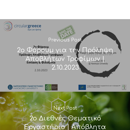
Previous Post
2ο Φόρουμ για την Πρόληψη
Αποβλήτων Τροφίμων |
2.10.2023
Next Post
2o Διεθνές Θεματικό
Εργαστήριο | Απόβλητα