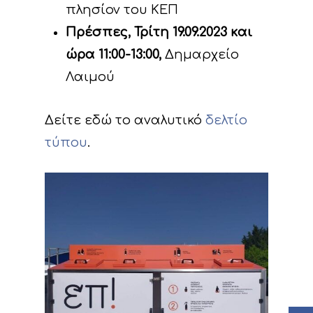
πλησίον του ΚΕΠ
Πρέσπες, Τρίτη 19.09.2023 και
ώρα 11:00-13:00,
Δημαρχείο
Λαιμού
Δείτε εδώ το αναλυτικό
δελτίο
τύπου
.
Έργο
Δράσεις
Στοιχεία
Κυκλική Οικονο
Στόχοι
A. Προπαρασκευασ
Δράσεις
Νέα
Εταίροι
C. Δράσεις Υλοποίη
Εκδηλώσεις
Ομάδα έργου
Αναμενόμενα
Ανακοινώσεις/Νέα
αποτελέσματα
D. Δράσεις
Βιβλιοθήκη
Δελτία Τύπου
Ημερολόγιο Εκδηλ