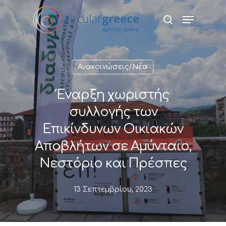
Hit enter to search or ESC to close
Ανακοινώσεις/Νέα
Έναρξη χωριστής
συλλογής των
Επικίνδυνων Οικιακών
Αποβλήτων σε Αμύνταιο,
Νεστόριο και Πρέσπες
13 Σεπτεμβρίου, 2023