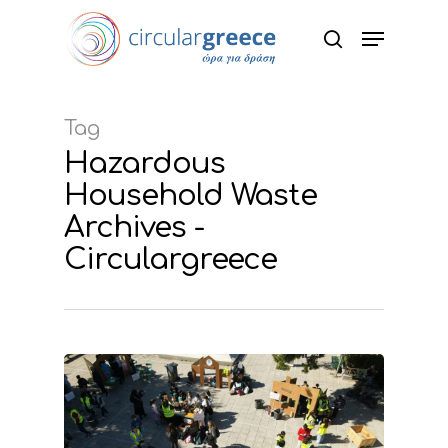
Hit enter to search or ESC to close
Tag
Hazardous
Household Waste
Archives -
Circulargreece