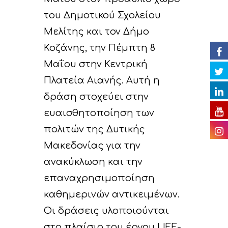
C. Δράσεις Υλοποίη
του Δημοτικού Σχολείου
Εκδηλώσεις
Ομάδα έργου
Αναμενόμενα
Ανακοινώσεις/Νέα
Μελίτης και τον Δήμο
αποτελέσματα
D. Δράσεις
Βιβλιοθήκη
Δελτία Τύπου
Ημερολόγιο Εκδηλ
Κοζάνης, την Πέμπτη 8
Παρακολούθησης τ
Επικοινωνία
Newsletter
Φωτογραφίες
Μαΐου στην Κεντρική
επιπτώσεων του έρ
Πλατεία Αιανής. Αυτή η
Βίντεο
E. Δράσεις
δράση στοχεύει στην
Ευαισθητοποίησης 
Παρουσιάσεις
ευαισθητοποίηση των
διάχυσης των
πολιτών της Δυτικής
Ραδιοφωνικά spots
αποτελεσμάτων του
Μακεδονίας για την
Άλλα
F. Δράσεις Διαχείρι
ανακύκλωση και την
Χρήσιμοι σύνδεσμο
παρακολούθησης τ
επαναχρησιμοποίηση
προόδου του έργο
καθημερινών αντικειμένων.
Οι δράσεις υλοποιούνται
Παραδοτέα
στο πλαίσιο του έργου LIFE-