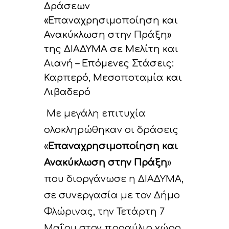
Δράσεων
«Επαναχρησιμοποίηση και
Ανακύκλωση στην Πράξη»
της ΔΙΑΔΥΜΑ σε Μελίτη και
Αιανή – Επόμενες Στάσεις:
Καρπερό, Μεσοποταμία και
Λιβαδερό
Με μεγάλη επιτυχία
ολοκληρώθηκαν οι δράσεις
«
Επαναχρησιμοποίηση και
Έργο
Ανακύκλωση στην Πράξη
»
Δράσεις
που διοργάνωσε η ΔΙΑΔΥΜΑ,
Στοιχεία
σε συνεργασία με τον Δήμο
Κυκλική Οικονο
Στόχοι
A. Προπαρασκευασ
Φλώρινας, την Τετάρτη 7
Δράσεις
Νέα
Εταίροι
Μαΐου στον προαύλιο χώρο