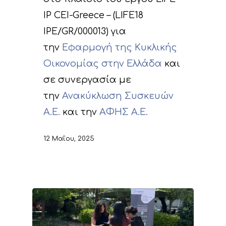
IP CEI-Greece – (LIFE18
IPE/GR/000013) για
την
Eφαρμογή της Κυκλικής
Οικονομίας στην Ελλάδα
και
σε συνεργασία με
την
Ανακύκλωση Συσκευών
Α.Ε.
και την
ΑΦΗΣ Α.Ε.
12 Μαΐου, 2025