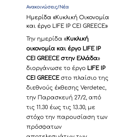
Ανακοινώσεις/Νέα
Ημερίδα «Κυκλική Οικονομία
και έργο LIFE IP CEI GREECE»
Την ημερίδα «
Κυκλική
οικονομία και έργο
LIFE
IP
CEI
GREECE
στην Ελλάδα
»
διοργάνωσε το έργο
LIFE
IP
CEI
GREECE
στο πλαίσιο της
διεθνούς έκθεσης Verdetec,
την Παρασκευή 27/2, από
τις 11.30 έως τις 13.30, με
στόχο την παρουσίαση των
πρόσφατων
αποτελεσμάτων των