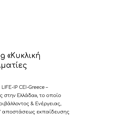
g «Κυκλική
λματίες
IFE-IP CEI-Greece –
ς στην Ελλάδα», το οποίο
ριβάλλοντος & Ενέργειας,
ξ’ αποστάσεως εκπαίδευσης