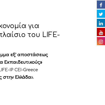
κονομία για
λαίσιο του LIFE-
μμα εξ’ αποστάσεως
ια Εκπαιδευτικούς»
IFE-IP CEI-Greece
ς στην Ελλάδα
».