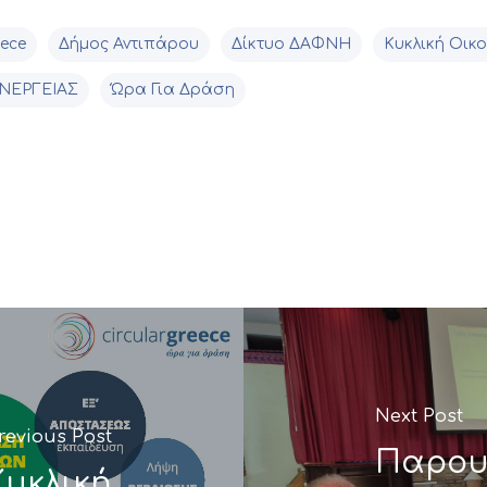
eece
Δήμος Αντιπάρου
Δίκτυο ΔΑΦΝΗ
Κυκλική Οικ
ΝΕΡΓΕΙΑΣ
Ώρα Για Δράση
Next Post
revious Post
Παρου
Κυκλική