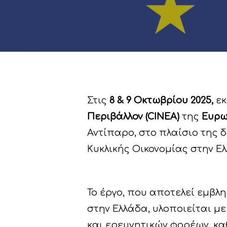
Hit enter to search or ESC to close
Στις
8 & 9 Οκτωβρίου 2025,
ε
Περιβάλλον
(
CINEA
)
της
Ευρ
Αντίπαρο, στο πλαίσιο της 
Κυκλικής Οικονομίας στην Ελ
Το έργο, που αποτελεί εμβλ
στην Ελλάδα, υλοποιείται μ
και ερευνητικών φορέων, κα