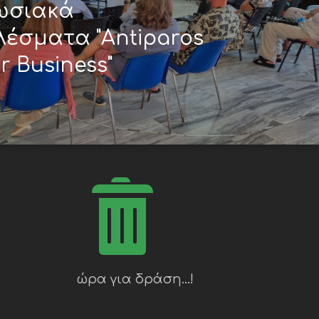
ωσιακά
έσματα "Antiparos
r Business"