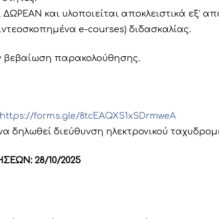
ΔΩΡΕΑΝ και υλοποιείται αποκλειστικά εξ’ α
βιντεοσκοπημένα e-courses) διδασκαλίας.
ν βεβαίωση παρακολούθησης.
https://forms.gle/8tcEAQXS1xSDrmweA
 να δηλωθεί διεύθυνση ηλεκτρονικού ταχυδρομε
ΕΩΝ: 28/10/2025