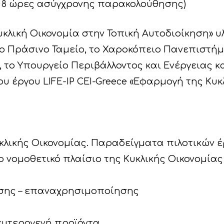
 & 8 ώρες ασύγχρονης παρακολούθησης)
υκλική Οικονομία στην Τοπική Αυτοδιοίκηση» υ
 Πράσινο Ταμείο, το Χαροκόπειο Πανεπιστήμιο
, το Υπουργείο Περιβάλλοντος και Ενέργειας κ
υ έργου LIFE-IP CEI-Greece «Εφαρμογή της Κυκ
κλικής Oικονομίας. Παραδείγματα πιλοτικών έ
ο νομοθετικό πλαίσιο της Κυκλικής Οικονομίας
ωσης – επαναχρησιμοποίησης
Δευτερογενή προϊόντα