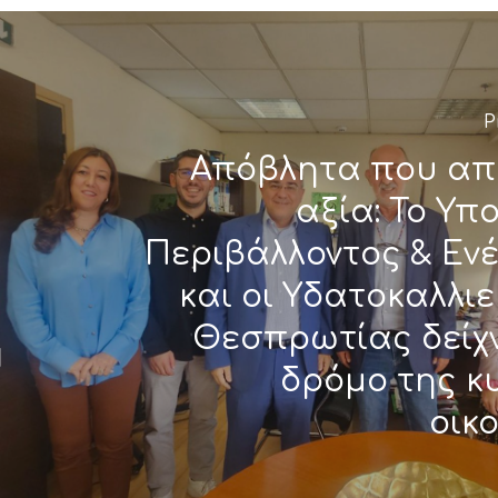
P
Απόβλητα που απ
αξία: Το Υπ
Περιβάλλοντος & Εν
και οι Υδατοκαλλι
Θεσπρωτίας δείχν
δρόμο της κ
οικ