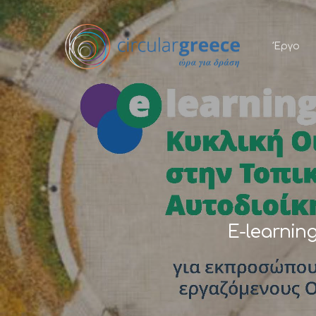
Έργο
E-learnin