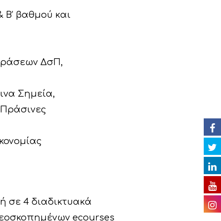
& Β’ βαθμού και
 δράσεων ΔσΠ,
ινα Σημεία,
 Πράσινες
ικονομίας
ή σε 4 διαδικτυακά
τεοσκοπημένων ecourses