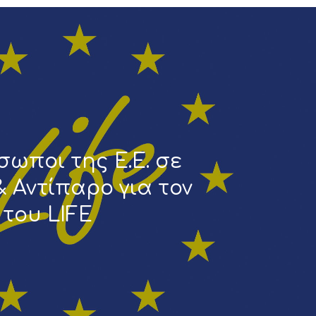
ωποι της Ε.Ε. σε
 Αντίπαρο για τον
 του LIFE