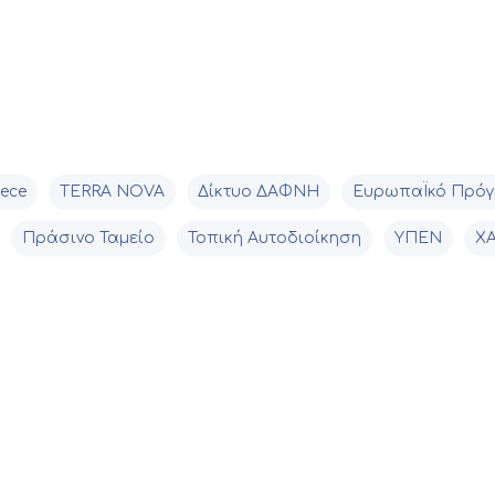
eece
TERRA NOVA
Δίκτυο ΔΑΦΝΗ
ΕυρωπαΪκό Πρόγ
Πράσινο Ταμείο
Τοπική Αυτοδιοίκηση
ΥΠΕΝ
Χ