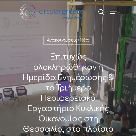
Hit enter to search or ESC to close
Ανακοινώσεις/Νέα
Επιτυχώς
ολοκληρώθηκαν η
Ημερίδα Ενημέρωσης &
το Τριήμερο
Περιφερειακό
Εργαστήριο Κυκλικής
Οικονομίας στη
Θεσσαλία, στο πλαίσιο