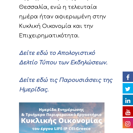
Έργο
Θεσσαλία, ενώ η τελευταία
ημέρα ήταν αφιερωμένη στην
Δράσεις
Στοιχεία
Κυκλική Οικονομία και την
Κυκλική Οικονο
Στόχοι
A. Προπαρασκευασ
Επιχειρηματικότητα.
Δράσεις
Νέα
Εταίροι
Δείτε εδώ το Απολογιστικό
C. Δράσεις Υλοποίη
Εκδηλώσεις
Ομάδα έργου
Αναμενόμενα
Ανακοινώσεις/Νέα
Δελτίο Τύπου των Εκδηλώσεων.
αποτελέσματα
D. Δράσεις
Βιβλιοθήκη
Δελτία Τύπου
Ημερολόγιο Εκδηλ
Παρακολούθησης τ
Δείτε εδώ τις Παρουσιάσεις της
Επικοινωνία
Newsletter
Φωτογραφίες
επιπτώσεων του έρ
Ημερίδας.
Βίντεο
E. Δράσεις
Ευαισθητοποίησης 
Παρουσιάσεις
διάχυσης των
Ραδιοφωνικά spots
αποτελεσμάτων του