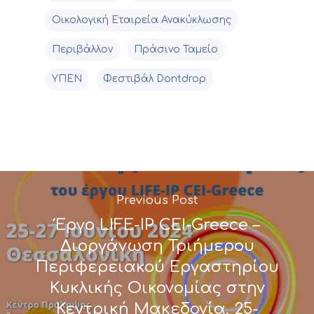
Οικολογική Εταιρεία Ανακύκλωσης
Περιβάλλον
Πράσινο Ταμείο
ΥΠΕΝ
Φεστιβάλ Dontdrop
Previous Post
Έργο LIFE-IP CEI-Greece –
Διοργάνωση Τριήμερου
Περιφερειακού Εργαστηρίου
Κυκλικής Οικονομίας στην
Κεντρική Μακεδονία, 25-