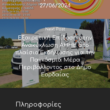
27/06/2024
Next Post
Εξαιρετική Επίδοση στην
Ανακύκλωση ΑΗΗΕ στο
πλαίσιο Εκδήλωσης για την
Παγκόσμια Μέρα
Περιβάλλοντος στο Δήμο
Εορδαίας
Πληροφορίες