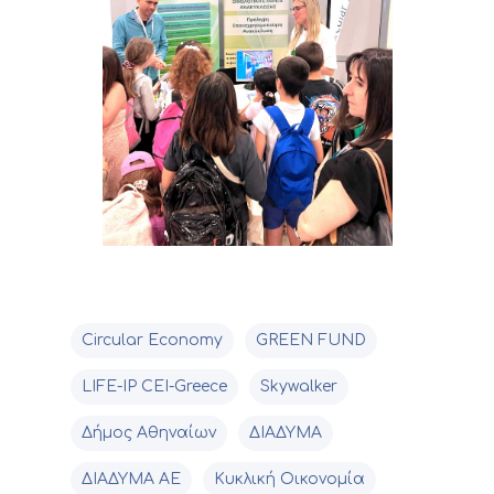
Circular Economy
GREEN FUND
LIFE-IP CEI-Greece
Skywalker
Δήμος Αθηναίων
ΔΙΑΔΥΜΑ
ΔΙΑΔΥΜΑ ΑΕ
Κυκλική Οικονομία