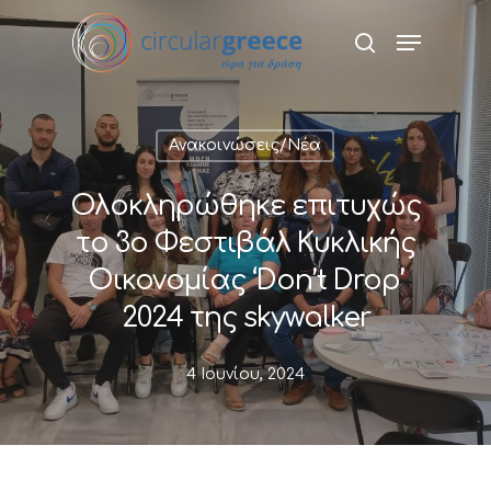
Hit enter to search or ESC to close
Ανακοινώσεις/Νέα
Ολοκληρώθηκε επιτυχώς
το 3o Φεστιβάλ Κυκλικής
Οικονομίας ‘Don’t Drop’
2024 της skywalker
4 Ιουνίου, 2024