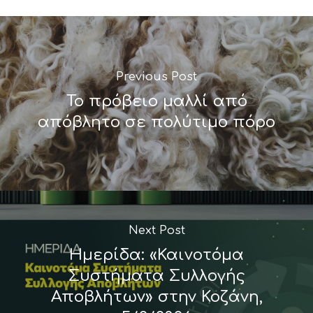
Previous Post
Το πρόβειο μαλλί από
απόβλητο σε πολύτιμο πόρο
Next Post
Ημερίδα: «Καινοτόμα
Συστήματα Συλλογής
Αποβλήτων» στην Κοζάνη,