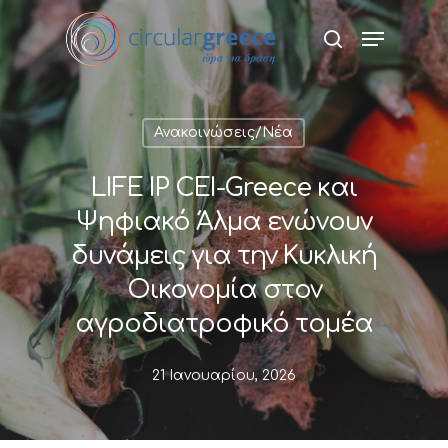
Hit enter to search or ESC to close
Ανακοινώσεις/Νέα
LIFE IP CEI-Greece και
Ψηφιακό Άλμα ενώνουν
δυνάμεις για την Κυκλική
Οικονομία στον
αγροδιατροφικό τομέα
21 Ιανουαρίου, 2026