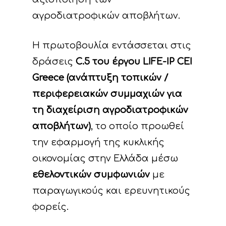
Χρήσιμοι σύνδεσμο
παρακολούθησης τ
αγροδιατροφικών αποβλήτων.
προόδου του έργο
Παραδοτέα
Η πρωτοβουλία εντάσσεται στις
δράσεις
C.5 του έργου LIFE-IP CEI
Greece (ανάπτυξη τοπικών /
περιφερειακών συμμαχιών για
τη διαχείριση αγροδιατροφικών
αποβλήτων)
, το οποίο προωθεί
την εφαρμογή της κυκλικής
οικονομίας στην Ελλάδα μέσω
εθελοντικών συμφωνιών
με
παραγωγικούς και ερευνητικούς
φορείς.