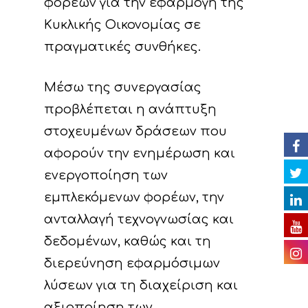
φορέων για την εφαρμογή της
Δράσεις
Στοιχεία
Κυκλικής Οικονομίας σε
Κυκλική Οικονο
Στόχοι
A. Προπαρασκευασ
πραγματικές συνθήκες.
Δράσεις
Νέα
Εταίροι
Μέσω της συνεργασίας
C. Δράσεις Υλοποίη
Εκδηλώσεις
Ομάδα έργου
Αναμενόμενα
Ανακοινώσεις/Νέα
προβλέπεται η ανάπτυξη
αποτελέσματα
D. Δράσεις
Βιβλιοθήκη
Δελτία Τύπου
Ημερολόγιο Εκδηλ
στοχευμένων δράσεων που
Παρακολούθησης τ
αφορούν την ενημέρωση και
Επικοινωνία
Newsletter
Φωτογραφίες
επιπτώσεων του έρ
ενεργοποίηση των
Βίντεο
E. Δράσεις
εμπλεκόμενων φορέων, την
Ευαισθητοποίησης 
ανταλλαγή τεχνογνωσίας και
Παρουσιάσεις
διάχυσης των
δεδομένων, καθώς και τη
Ραδιοφωνικά spots
αποτελεσμάτων του
διερεύνηση εφαρμόσιμων
Άλλα
λύσεων για τη διαχείριση και
F. Δράσεις Διαχείρι
αξιοποίηση των