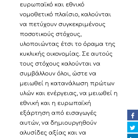
ευρωπαϊκό και εθνικό
νομοθετικό πλαίσιο, καλούνται
να πετύχουν συγκεκριμένους
ποσοτικούς στόχους,
Έργο
υλοποιώντας έτσι το όραμα της
Δράσεις
κυκλικής οικονομίας. Σε αυτούς
Στοιχεία
τους στόχους καλούνται να
Κυκλική Οικονο
Στόχοι
A. Προπαρασκευασ
συμβάλλουν όλοι, ώστε να
Δράσεις
Νέα
Εταίροι
μειωθεί η κατανάλωση πρώτων
C. Δράσεις Υλοποίη
υλών και ενέργειας, να μειωθεί η
Εκδηλώσεις
Ομάδα έργου
Αναμενόμενα
Ανακοινώσεις/Νέα
εθνική και η ευρωπαϊκή
αποτελέσματα
D. Δράσεις
Βιβλιοθήκη
Δελτία Τύπου
Ημερολόγιο Εκδηλ
εξάρτηση από εισαγωγές
Παρακολούθησης τ
Επικοινωνία
Newsletter
Φωτογραφίες
αυτών, να δημιουργηθούν
επιπτώσεων του έρ
αλυσίδες αξίας και να
Βίντεο