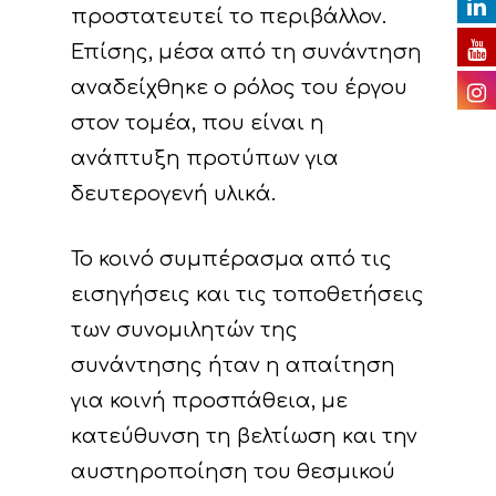
E. Δράσεις
προστατευτεί το περιβάλλον.
Ευαισθητοποίησης 
Παρουσιάσεις
Επίσης, μέσα από τη συνάντηση
διάχυσης των
αναδείχθηκε ο ρόλος του έργου
Ραδιοφωνικά spots
αποτελεσμάτων του
στον τομέα, που είναι η
Άλλα
F. Δράσεις Διαχείρι
ανάπτυξη προτύπων για
Χρήσιμοι σύνδεσμο
παρακολούθησης τ
δευτερογενή υλικά.
προόδου του έργο
Το κοινό συμπέρασμα από τις
Παραδοτέα
εισηγήσεις και τις τοποθετήσεις
των συνομιλητών της
συνάντησης ήταν η απαίτηση
για κοινή προσπάθεια, με
κατεύθυνση τη βελτίωση και την
αυστηροποίηση του θεσμικού