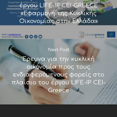
έργου LIFE-IP CEI-GREECE
«Εφαρμογή της Κυκλικής
Οικονομίας στην Ελλάδα»
Next Post
Έρευνα για την κυκλική
οικονομία προς τους
ενδιαφερόμενους φορείς στο
πλαίσιο του έργου LIFE-IP CEI-
Greece