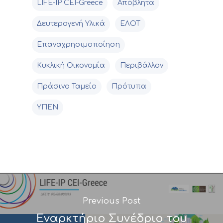
LIFE-IP CEI-Greece
Απόβλητα
Δευτερογενή Υλικά
ΕΛΟΤ
Επαναχρησιμοποίηση
Κυκλική Οικονομία
Περιβάλλον
Πράσινο Ταμείο
Πρότυπα
ΥΠΕΝ
Previous Post
Εναρκτήριο Συνέδριο του