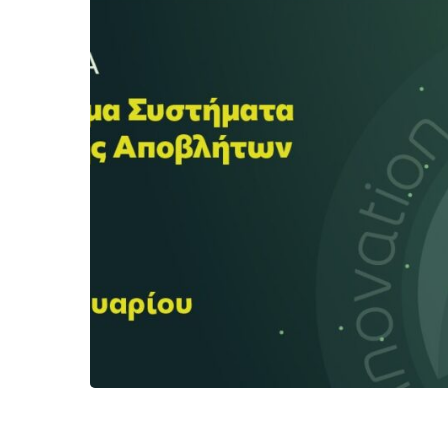
Hit enter to search or ESC to close