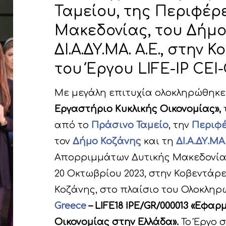
Ταμείου, της Περιφέρ
Μακεδονίας, του Δήμο
ΔΙ.Α.ΔΥ.ΜΑ. Α.Ε., στην 
του Έργου LIFE-IP CEI
Με μεγάλη επιτυχία ολοκληρώθηκε
Εργαστήριο Κυκλικής Οικονομίας»,
από το
Πράσινο Ταμείο
, την
Περιφέ
τον
Δήμο Κοζάνης
και τη
ΔΙ.Α.ΔΥ.ΜΑ.
Απορριμμάτων Δυτικής Μακεδονίας Α
20 Οκτωβρίου 2023, στην Κοβεντάρ
Κοζάνης, στο πλαίσιο του Ολοκλη
Greece
– LIFE18 IPE/GR/000013 «Εφαρ
Οικονομίας στην Ελλάδα».
Το Έργο 