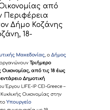
Οικονομίας από
ην Περιφέρεια
τον Δήμο Κοζάνης
οζάνη, 18-
υτικής Μακεδονίας
, ο
Δήμος
οργανώνουν
Τριήμερο
Οικονομίας, από τις 18 έως
οβεντάρειο Δημοτική
υ Έργου LIFE-IP CEI-Greece –
ς Κυκλικής Οικονομίας στην
 το
Υπουργείο