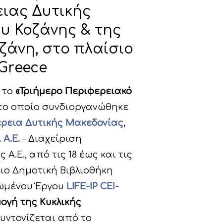
ειας Δυτικής
υ Κοζάνης & της
Κοζάνη, στο πλαίσιο
-Greece
 το
«Τριήμερο Περιφερειακό
το οποίο συνδιοργανώθηκε
ρεια Δυτικής Μακεδονίας
,
 Α.Ε.
– Διαχείριση
.Ε., από τις 18 έως και τις
ειο Δημοτική Βιβλιοθήκη
ρωμένου Έργου
LIFE-IP CEI-
μογή της Κυκλικής
συντονίζεται από το