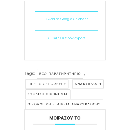
+ Add to Google Calendar
+ iCal / Outlook export
Tags:
,
ECO-ΠΑΡΑΤΗΡΗΤΉΡΙΟ
,
,
Έργο
LIFE-IP CEI-GREECE
ΑΝΑΚΎΚΛΩΣΗ
,
ΚΥΚΛΙΚΉ ΟΙΚΟΝΟΜΊΑ
Δράσεις
Στοιχεία
ΟΙΚΟΛΟΓΙΚΉ ΕΤΑΙΡΕΊΑ ΑΝΑΚΎΚΛΩΣΗΣ
Κυκλική Οικονο
Στόχοι
A. Προπαρασκευασ
ΜΟΙΡΑΣΟΥ ΤΟ
Δράσεις
Νέα
Εταίροι