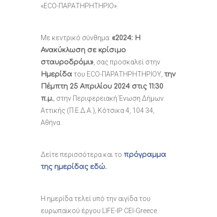
«ECO-ΠΑΡΑΤΗΡΗΤΗΡΙΟ».
Με κεντρικό σύνθημα:
«2024: H
Ανακύκλωση σε κρίσιμο
, σας προσκαλεί στην
σταυροδρόμι»
του ECO-ΠΑΡΑΤΗΡΗΤΗΡΙΟΥ,
Ημερίδα
την
Πέμπτη 25 Απριλίου 2024 στις 11:30
, στην Περιφερειακή Ένωση Δήμων
π.μ.
Αττικής (Π.Ε.Δ.Α.), Κότσικα 4, 104 34,
Αθήνα.
Δείτε περισσότερα και το
πρόγραμμα
της ημερίδας εδώ
.
H ημερίδα τελεί υπό την αιγίδα του
ευρωπαϊκού έργου LIFE-IP CEI-Greece.