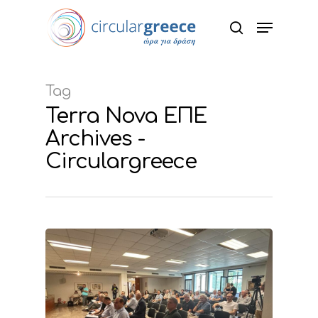
Hit enter to search or ESC to close
Tag
Terra Nova ΕΠΕ
Archives -
Circulargreece