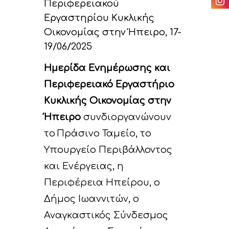
Περιφερειακού
αποτελεσμάτων του
Εργαστηρίου Κυκλικής
Άλλα
F. Δράσεις Διαχείρι
Οικονομίας στην Ήπειρο, 17-
Χρήσιμοι σύνδεσμο
19/06/2025
παρακολούθησης τ
προόδου του έργο
Ημερίδα Ενημέρωσης και
Περιφερειακό Εργαστήριο
Παραδοτέα
Κυκλικής Οικονομίας
στην
Ήπειρο
συνδιοργανώνουν
το Πράσινο Ταμείο, το
Υπουργείο Περιβάλλοντος
και Ενέργειας, η
Περιφέρεια Ηπείρου, ο
Δήμος Ιωαννιτών, ο
Αναγκαστικός Σύνδεσμος