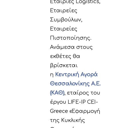
Εταιρίες Logistics,
Άλλα
F. Δράσεις Διαχείρι
Εταιρείες
Χρήσιμοι σύνδεσμο
παρακολούθησης τ
Συμβούλων,
προόδου του έργο
Εταιρείες
Παραδοτέα
Πιστοποίησης.
Ανάμεσα στους
εκθέτες θα
βρίσκεται
η
Κεντρική Αγορά
Θεσσαλονίκης Α.Ε.
(ΚΑΘ)
, εταίρος του
έργου LIFE-IP CEI-
Greece «Εφαρμογή
της Κυκλικής