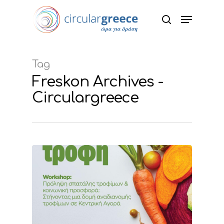
Hit enter to search or ESC to close
Tag
Freskon Archives -
Circulargreece