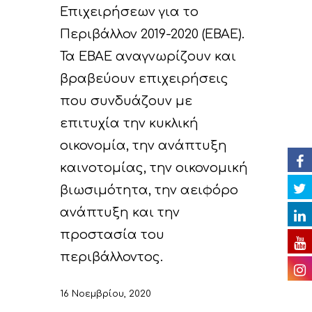
Επιχειρήσεων για το
Δράσεις
Στοιχεία
Περιβάλλον 2019-2020 (EBAE).
Κυκλική Οικονο
Στόχοι
A. Προπαρασκευασ
Τα EBAE αναγνωρίζουν και
Δράσεις
βραβεύουν επιχειρήσεις
Νέα
Εταίροι
που συνδυάζουν με
C. Δράσεις Υλοποίη
Εκδηλώσεις
Ομάδα έργου
Αναμενόμενα
Ανακοινώσεις/Νέα
επιτυχία την κυκλική
αποτελέσματα
D. Δράσεις
Βιβλιοθήκη
Δελτία Τύπου
Ημερολόγιο Εκδηλ
οικονομία, την ανάπτυξη
Παρακολούθησης τ
καινοτομίας, την οικονομική
Επικοινωνία
Newsletter
Φωτογραφίες
επιπτώσεων του έρ
βιωσιμότητα, την αειφόρο
Βίντεο
E. Δράσεις
ανάπτυξη και την
Ευαισθητοποίησης 
προστασία του
Παρουσιάσεις
διάχυσης των
περιβάλλοντος.
Ραδιοφωνικά spots
αποτελεσμάτων του
16 Νοεμβρίου, 2020
Άλλα
F. Δράσεις Διαχείρι