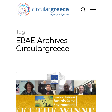
Hit enter to search or ESC to close
Tag
EBAE Archives -
Circulargreece