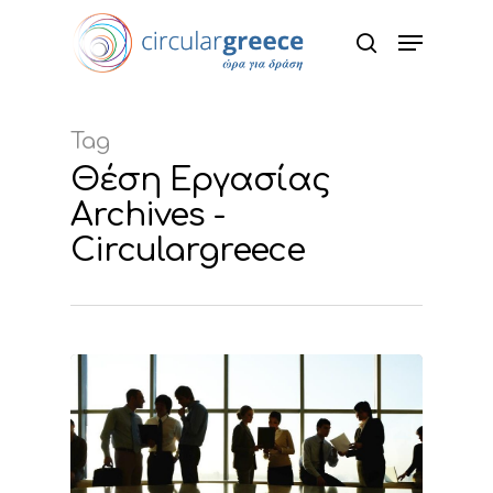
Hit enter to search or ESC to close
Tag
Θέση Εργασίας
Archives -
Circulargreece