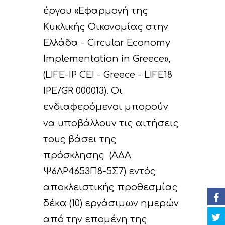
έργου «Εφαρμογή της
Κυκλικής Οικονομίας στην
Ελλάδα - Circular Economy
Implementation in Greece»,
Έργο
(LIFE-IP CEI - Greece - LIFE18
IPE/GR 000013). Οι
Δράσεις
Στοιχεία
ενδιαφερόμενοι μπορούν
Κυκλική Οικονο
Στόχοι
A. Προπαρασκευασ
να υποβάλλουν τις αιτήσεις
Δράσεις
τους βάσει της
Νέα
Εταίροι
πρόσκλησης (ΑΔΑ
C. Δράσεις Υλοποίη
Εκδηλώσεις
Ομάδα έργου
Αναμενόμενα
Ανακοινώσεις/Νέα
Ψ6ΛΡ4653Π8-5Σ7) εντός
αποτελέσματα
D. Δράσεις
Βιβλιοθήκη
Δελτία Τύπου
Ημερολόγιο Εκδηλ
αποκλειστικής προθεσμίας
Παρακολούθησης τ
δέκα (10) εργάσιμων ημερών
Επικοινωνία
Newsletter
Φωτογραφίες
επιπτώσεων του έρ
από την επομένη της