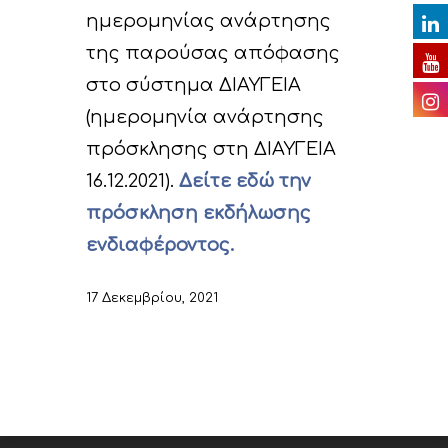
Βίντεο
E. Δράσεις
ημερομηνίας ανάρτησης
Ευαισθητοποίησης 
της παρούσας απόφασης
Παρουσιάσεις
διάχυσης των
στο σύστημα ΔΙΑΥΓΕΙΑ
Ραδιοφωνικά spots
αποτελεσμάτων του
(ημερομηνία ανάρτησης
Άλλα
πρόσκλησης στη ΔΙΑΥΓΕΙΑ
F. Δράσεις Διαχείρι
16.12.2021).
Δείτε εδώ την
Χρήσιμοι σύνδεσμο
παρακολούθησης τ
πρόσκληση εκδήλωσης
προόδου του έργο
ενδιαφέροντος.
Παραδοτέα
17 Δεκεμβρίου, 2021