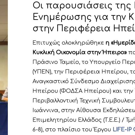
Οι παρουσιάσεις της
Ενημέρωσης για την Κ
στην Περιφέρεια Ηπε
Επιτυχώς ολοκληρώθηκε
η «Ημερίδ
Κυκλική Οικονομία στην Ήπειρο»
πο
Πράσινο Ταμείο, το Υπουργείο Περ
(ΥΠΕΝ), την Περιφέρεια Ηπείρου, τ
Αναγκαστικό Σύνδεσμο Διαχείριση
Ηπείρου (ΦΟΔΣΑ Ηπείρου) και την 
Περιβαλλοντική Τεχνική Συμβουλευτι
Ιωάννινα, στην Αίθουσα Εκδηλώσεω
Επιμελητηρίου Ελλάδος (Τ.Ε.Ε.) / 
6-8), στο πλαίσιο του Έργου
LIFE-IP