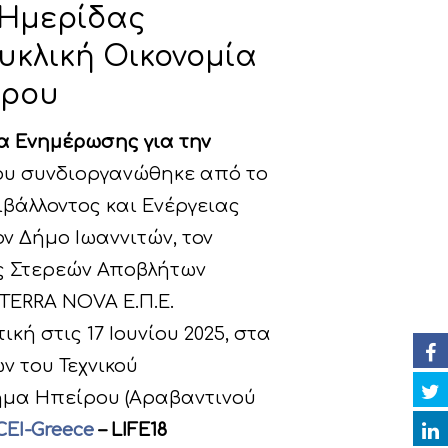
 Ημερίδας
υκλική Οικονομία
ίρου
α Ενημέρωσης για την
υ συνδιοργανώθηκε από το
ιβάλλοντος και Ενέργειας
ον Δήμο Ιωαννιτών, τον
ς Στερεών Αποβλήτων
TERRA NOVA Ε.Π.Ε.
κή στις 17 Ιουνίου 2025, στα
ν του Τεχνικού
Τμήμα Ηπείρου (Αραβαντινού
 CEI-Greece
– LIFE18