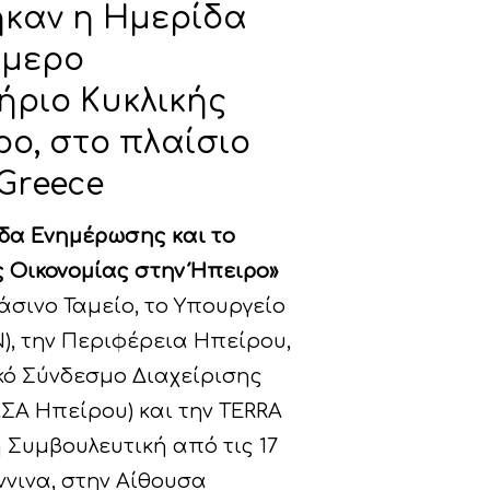
καν η Ημερίδα
ήμερο
ήριο Κυκλικής
ρο, στο πλαίσιο
-Greece
ίδα Ενημέρωσης και το
 Οικονομίας στην Ήπειρο»
σινο Ταμείο, το Υπουργείο
), την Περιφέρεια Ηπείρου,
ικό Σύνδεσμο Διαχείρισης
Α Ηπείρου) και την TERRA
ή Συμβουλευτική από τις 17
άννινα, στην Αίθουσα