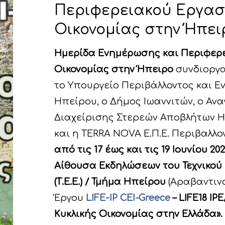
Περιφερειακού Εργασ
Οικονομίας στην Ήπειρο
Ημερίδα Ενημέρωσης και Περιφερε
Οικονομίας
στην Ήπειρο
συνδιοργα
το Υπουργείο Περιβάλλοντος και Ε
Ηπείρου, ο Δήμος Ιωαννιτών, ο Αν
Διαχείρισης Στερεών Αποβλήτων 
και η TERRA NOVA Ε.Π.Ε. Περιβαλλο
από τις 17 έως και τις 19 Ιουνίου 20
Αίθουσα Εκδηλώσεων του Τεχνικού
(Τ.Ε.Ε.) / Τμήμα Ηπείρου
(Αραβαντινο
Έργου
LIFE-IP CEI-Greece
– LIFE18 IP
Κυκλικής Οικονομίας στην Ελλάδα».