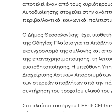
αποτελεί έναν από τους κυριότερου
Hit enter to search or ESC to close
Αυτοδιοίκησης στοχεύει στην ανάπτ
περιβαλλοντικά, κοινωνικά, πολιτισ
Ο Δήμος Θεσσαλονίκης έχει υιοθετήσ
της Οδηγίας Πλαίσιο για τα Απόβλητ
εκσυγχρονισμό της συλλογής και απο
της επαναχρησιμοποίησης, τη λειτο
ευαισθητοποίησης. Η υπεύθυνη Υπηρ
Διαχείρισης Αστικών Απορριμμάτων,
των στερεών αποβλήτων από την πόλ
συντήρηση του τροχαίου υλικού του 
Στο πλαίσιο του έργου LIFE-IP CEI-G