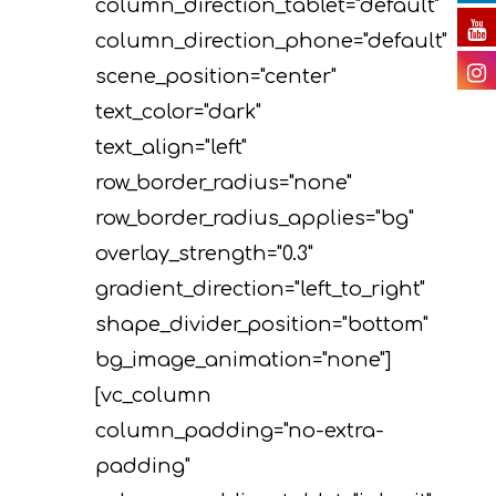
column_direction_tablet="default"
Ευαισθητοποίησης 
Παρουσιάσεις
column_direction_phone="default"
διάχυσης των
Ραδιοφωνικά spots
scene_position="center"
αποτελεσμάτων του
text_color="dark"
Άλλα
F. Δράσεις Διαχείρι
text_align="left"
Χρήσιμοι σύνδεσμο
παρακολούθησης τ
row_border_radius="none"
προόδου του έργο
row_border_radius_applies="bg"
overlay_strength="0.3"
Παραδοτέα
gradient_direction="left_to_right"
shape_divider_position="bottom"
bg_image_animation="none"]
[vc_column
column_padding="no-extra-
padding"