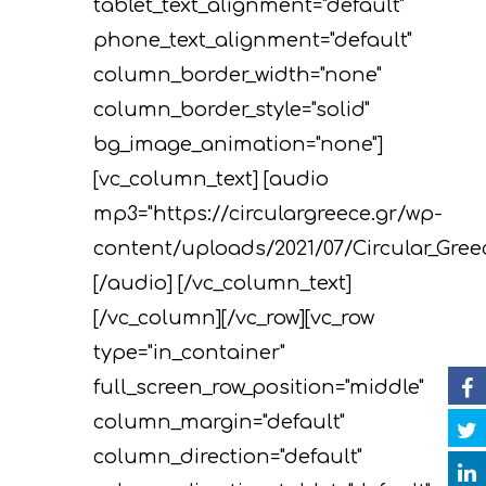
tablet_text_alignment="default"
phone_text_alignment="default"
column_border_width="none"
column_border_style="solid"
Έργο
bg_image_animation="none"]
Δράσεις
Στοιχεία
[vc_column_text] [audio
mp3="https://circulargreece.gr/wp-
Κυκλική Οικονο
Στόχοι
A. Προπαρασκευασ
content/uploads/2021/07/Circular_Gre
Δράσεις
Νέα
Εταίροι
[/audio] [/vc_column_text]
C. Δράσεις Υλοποίη
Εκδηλώσεις
Ομάδα έργου
Αναμενόμενα
Ανακοινώσεις/Νέα
[/vc_column][/vc_row][vc_row
αποτελέσματα
D. Δράσεις
type="in_container"
Βιβλιοθήκη
Δελτία Τύπου
Ημερολόγιο Εκδηλ
Παρακολούθησης τ
full_screen_row_position="middle"
Επικοινωνία
Newsletter
Φωτογραφίες
επιπτώσεων του έρ
column_margin="default"
column_direction="default"
Βίντεο
E. Δράσεις