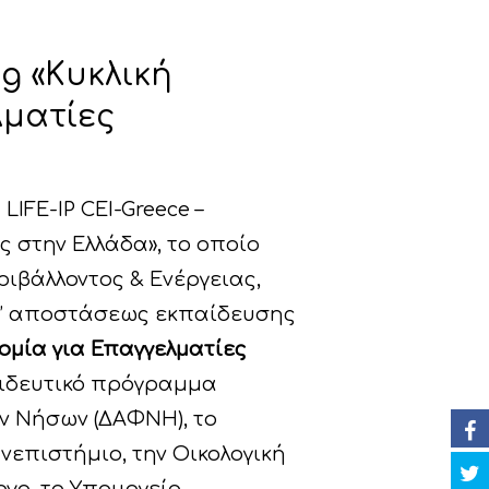
g «Κυκλική
λματίες
IFE-IP CEI-Greece –
ς στην Ελλάδα», το οποίο
ριβάλλοντος & Ενέργειας,
ξ’ αποστάσεως εκπαίδευσης
νομία για Επαγγελματίες
αιδευτικό πρόγραμμα
ν Νήσων (ΔΑΦΝΗ), το
νεπιστήμιο, την Οικολογική