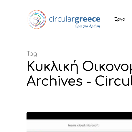
Έργο
Tag
Κυκλική Οικονο
Archives - Circ
Hit enter to search or ESC to close