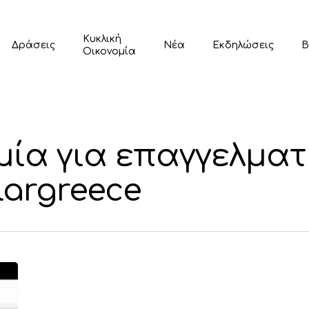
Κυκλική
Δράσεις
Νέα
Εκδηλώσεις
Β
Οικονομία
μία για επαγγελμα
ulargreece