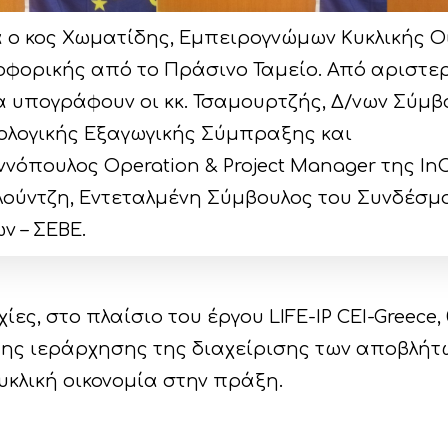
ά ο κος Χωματίδης, Εμπειρογνώμων Κυκλικής Ο
οφορικής από το Πράσινο Ταμείο. Από αριστε
 υπογράφουν οι κκ. Τσαμουρτζής, Δ/νων Σύμβ
ολογικής Εξαγωγικής Σύμπραξης και
νόπουλος Operation & Project Manager της 
 Λούντζη, Εντεταλμένη Σύμβουλος του Συνδέσμ
ν – ΣΕΒΕ.
ίες, στο πλαίσιο του έργου LIFE-IP CEI-Greece
της ιεράρχησης της διαχείρισης των αποβλήτ
υκλική οικονομία στην πράξη.