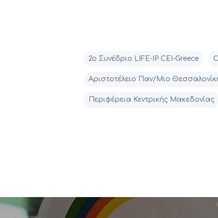
2o Συνέδριο LIFE-IP CEI-Greece
C
Αριστοτέλειο Παν/μιο Θεσσαλονίκ
Περιφέρεια Κεντρικής Μακεδονίας