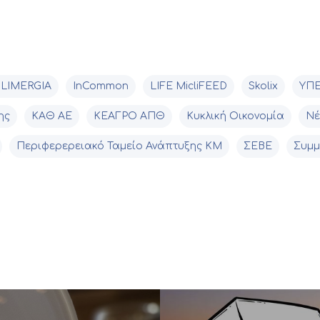
LIMERGIA
InCommon
LIFE MicliFEED
Skolix
YΠ
ης
ΚΑΘ ΑΕ
ΚΕΑΓΡΟ ΑΠΘ
Κυκλική Οικονομία
Νέ
Περιφερερειακό Ταμείο Ανάπτυξης ΚΜ
ΣΕΒΕ
Συμμ