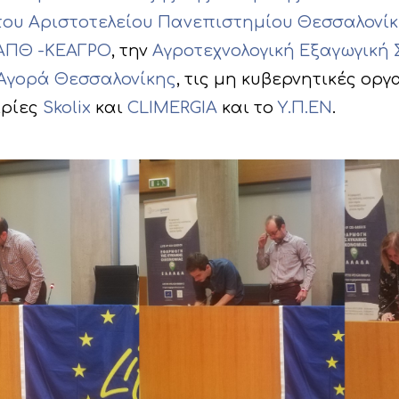
του Αριστοτελείου Πανεπιστημίου Θεσσαλονί
 ΑΠΘ -ΚΕΑΓΡΟ
, την
Αγροτεχνολογική Εξαγωγική 
 Αγορά Θεσσαλονίκης
, τις μη κυβερνητικές ορ
αιρίες
Skolix
και
CLIMERGIA
και το
Υ.Π.ΕΝ
.