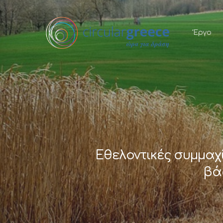
Έργο
Εθελοντικές συμμαχ
βά