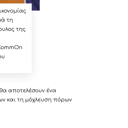
ικονομίας
ρά τη
ουλος της
InCommOn
ου
, θα αποτελέσουν ένα
ων και τη μόχλευση πόρων