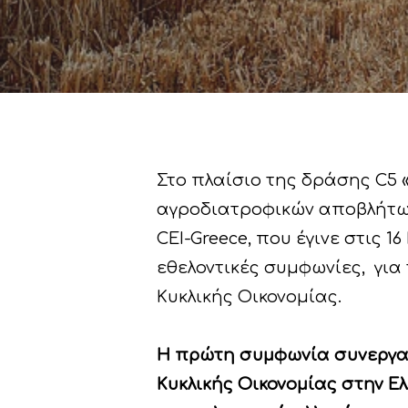
Στο πλαίσιο της δράσης C5 
αγροδιατροφικών αποβλήτων»
CEI-Greece, που έγινε στις 
εθελοντικές συμφωνίες, για
Κυκλικής Οικονομίας.
Hit enter to search or ESC to close
Η πρώτη συμφωνία συνεργασ
Κυκλικής Οικονομίας στην Ε