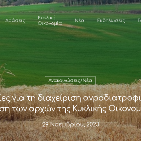
Κυκλική
Δράσεις
Νέα
Εκδηλώσεις
Β
Οικονομία
Ανακοινώσεις/Νέα
ίες για τη διαχείριση αγροδιατρο
ση των αρχών της Κυκλικής Οικονομ
29 Νοεμβρίου, 2023