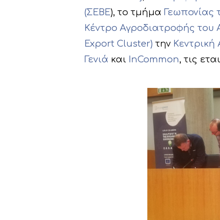
(ΣΕΒΕ
), το τμήμα
Γεωπονίας 
Κέντρο Αγροδιατροφής του
Export Cluster)
την
Κεντρική
Γενιά
και
InCommon
, τις ετ