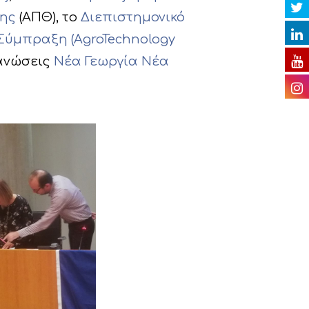
κης
(ΑΠΘ), το
Διεπιστημονικό
Σύμπραξη (AgroTechnology
γανώσεις
Νέα Γεωργία Νέα