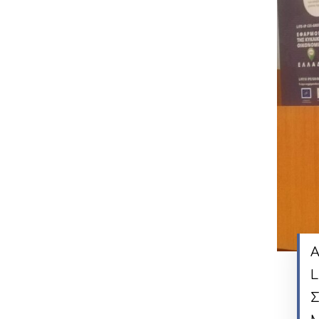
Α
L
Σ